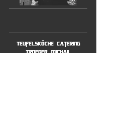
Teufelsköche Catering
Troeger Michail
Braustraße 2
07551 Gera
© 2023 Alex G. Restaurant. Proudly
created with
Wix.com
teufelskoeche